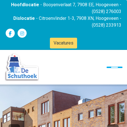
Hoofdlocatie
- Booyenverlaat 7, 7908 EE, Hoogeveen -
(0528) 276003
Dislocatie
- Citroenvlinder 1-3, 7908 XN, Hoogeveen -
(0528) 233913
Onze school
Vacatures
Ons onderwijs
Ouders
Kinderopvang
Contact